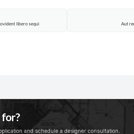
ovident libero sequi
Aut r
 for?
 application and schedule a designer consultation.