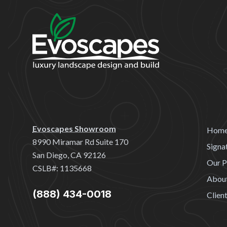
Evoscapes Showroom
Hom
8990 Miramar Rd Suite 170
Signa
San Diego, CA 92126
Our P
CSLB#: 1135668
Abou
(888) 434-0018
Clien