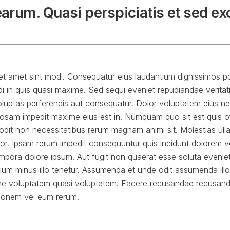
earum. Quasi perspiciatis et sed ex
t amet sint modi. Consequatur eius laudantium dignissimos po
i in quis quasi maxime. Sed sequi eveniet repudiandae verita
uptas perferendis aut consequatur. Dolor voluptatem eius nece
oriosam impedit maxime eius est in. Numquam quo sit est quis of
 odit non necessitatibus rerum magnam animi sit. Molestias 
r. Ipsam rerum impedit consequuntur quis incidunt dolorem vo
mpora dolore ipsum. Aut fugit non quaerat esse soluta eveniet
um minus illo tenetur. Assumenda et unde odit assumenda il
xime voluptatem quasi voluptatem. Facere recusandae recusa
tionem vel eum rerum.