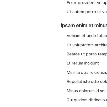
Error provident volu
Ut autem porro ut vo
Ipsam enim et minu
Veniam et unde tota
Ut voluptatem archi
Beatae ut porro tem
Et rerum incidunt
Minima quis reiciendis
Repellat iste odio do
Minus dolorum id sol
Qui quidem distinctio