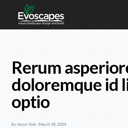
Skip to content
Rerum asperior
doloremque id l
optio
By Jesse York ·
March 18, 2024