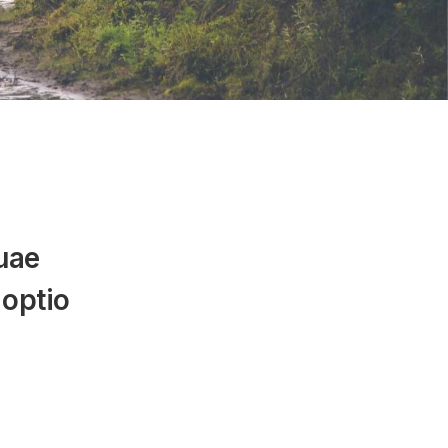
uae
 optio