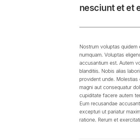
nesciunt et et 
Nostrum voluptas quidem e
numquam. Voluptas eligend
accusantium est. Autem vol
blanditiis. Nobis alias lab
provident unde. Molestias
magni aut consequatur dolo
cupiditate facere autem te
Eum recusandae accusanti
excepturi ut pariatur ma
ratione. Rerum et exercita