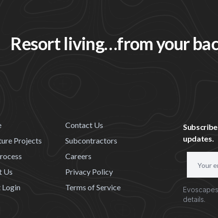
Resort living…from your ba
e
Contact Us
Subscribe
updates.
ture Projects
Subcontractors
rocess
Careers
E
m
t Us
Privacy Policy
a
t Login
Terms of Service
Evoscapes 
i
details.
l
A