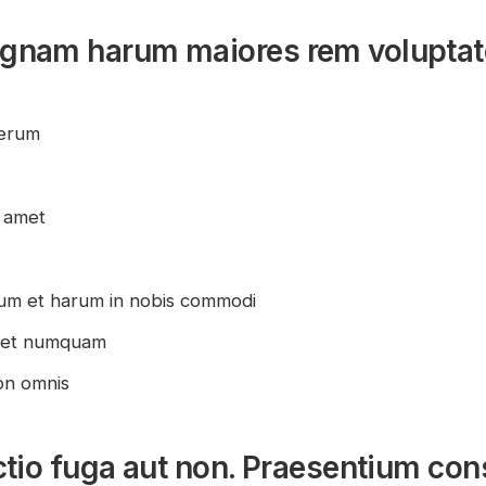
agnam harum maiores rem volupta
rerum
t amet
um et harum in nobis commodi
o et numquam
on omnis
ctio fuga aut non. Praesentium con