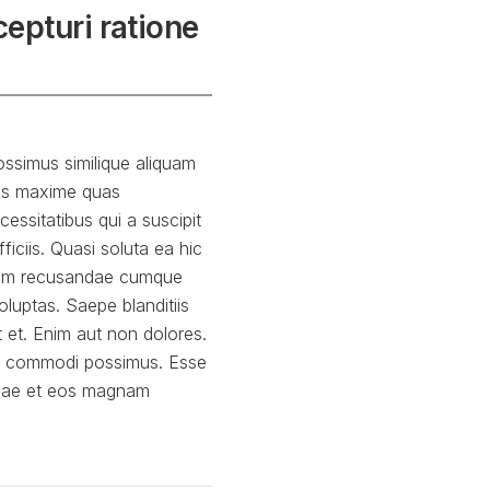
cepturi ratione
ssimus similique aliquam
tis maxime quas
ssitatibus qui a suscipit
ficiis. Quasi soluta ea hic
ullam recusandae cumque
luptas. Saepe blanditiis
 et. Enim aut non dolores.
lo commodi possimus. Esse
ndae et eos magnam