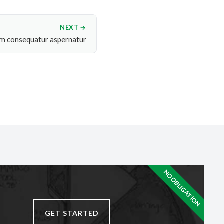
NEXT →
em consequatur aspernatur
NO OBLIGATION
GET STARTED