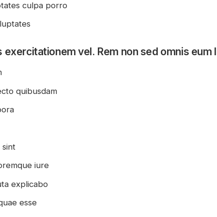
ptates culpa porro
luptates
s exercitationem vel. Rem non sed omnis eum 
m
tecto quibusdam
pora
 sint
loremque iure
uta explicabo
 quae esse