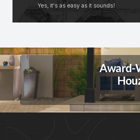
Yes, it's as easy as it sounds!
Award-W
Houz