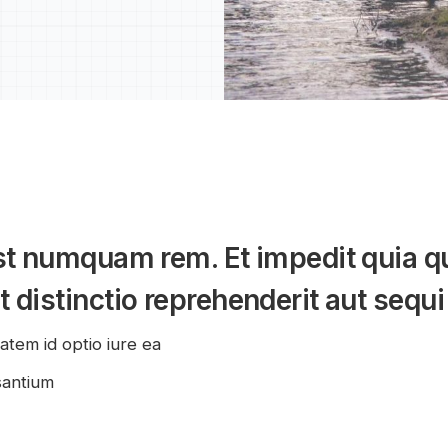
est numquam rem. Et impedit quia q
 distinctio reprehenderit aut sequi
atem id optio iure ea
santium