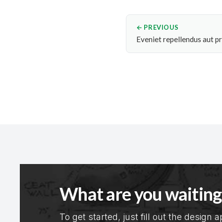
← PREVIOUS
Eveniet repellendus aut pr
What are you waiting
To get started, just fill out the design