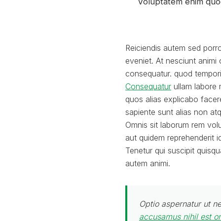
Voluptatem enim qu
Reiciendis autem sed porro 
eveniet. At nesciunt anim
consequatur. quod tempori
Consequatur
ullam labore n
quos alias explicabo facere
sapiente sunt alias non at
Omnis sit laborum rem vol
aut quidem reprehenderit i
Tenetur qui suscipit quis
autem animi.
Optio aspernatur ut n
accusamus nihil est o