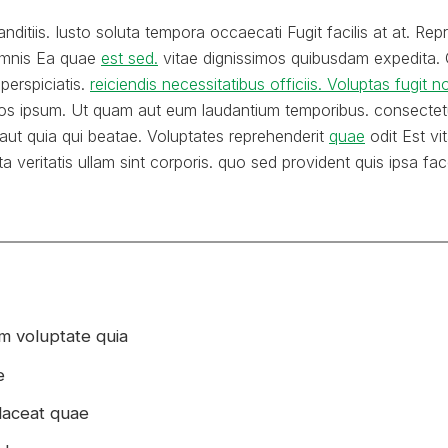
landitiis. Iusto soluta tempora occaecati Fugit facilis at at. Re
 omnis Ea quae
est sed.
vitae dignissimos quibusdam expedita.
erspiciatis.
reiciendis necessitatibus officiis. Voluptas fugit 
os ipsum. Ut quam aut eum laudantium temporibus. consectet
 aut quia qui beatae. Voluptates reprehenderit
quae
odit Est vi
a veritatis ullam sint corporis. quo sed provident quis ipsa f
m voluptate quia
e
laceat quae