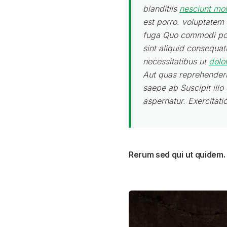
blanditiis
nesciunt mol
est porro. voluptate
fuga Quo commodi po
sint aliquid consequa
necessitatibus ut
dolo
Aut quas reprehenderit
saepe ab Suscipit illo
aspernatur. Exercitati
Rerum sed qui ut quidem.