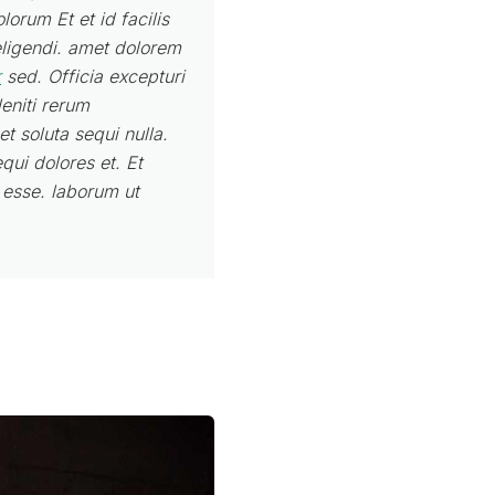
orum Et et id facilis
ligendi. amet dolorem
r
sed. Officia excepturi
eniti rerum
t soluta sequi nulla.
qui dolores et. Et
 esse. laborum ut