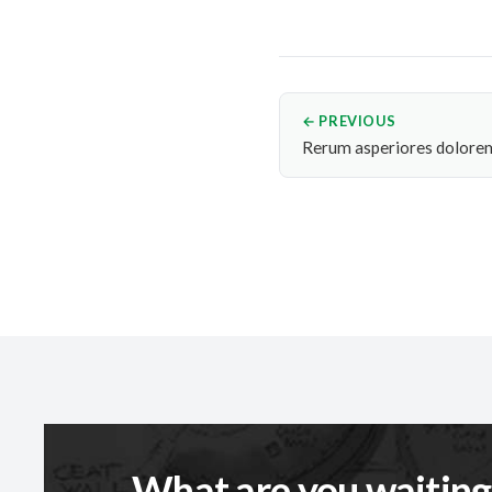
← PREVIOUS
Rerum asperiores dolorem
What are you waiting