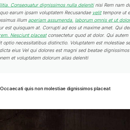
litia. Consequatur dignissimos nulla deleniti
nisi Rem nam dol
m quo earum ipsam voluptatem Recusandae
velit
tempore ut e
ssimus illum
aperiam assumenda.
laborum omnis et ut dolo
tur est quisquam at. Corrupti ad eos ut maxime amet. Qui del
rem. Nesciunt placeat
consectetur quod at dolor. Qui autem e
 optio necessitatibus distinctio. Voluptatem est molestiae se
 dicta eius Vel qui dolores est magni sed beatae dignissimos
onem et voluptatem dolorum alias deleniti
 Occaecati quis non molestiae dignissimos placeat