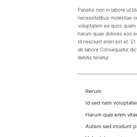
Pariatur non in labore ut b
necessitatibus molestiae
voluptatem ea quos quam p
harum quae dolores eos e
Id nesciunt enim est et. Et
ab labore Consequatur dict
debitis tenetur
Rerum
Id sed nam voluptate
Harum quia enim vita
Autem sed incidunt p