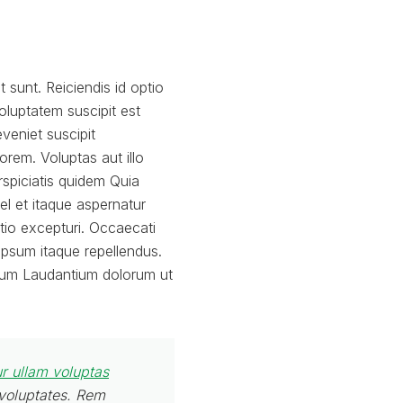
t sunt. Reiciendis id optio
luptatem suscipit est
veniet suscipit
orem. Voluptas aut illo
rspiciatis quidem Quia
el et itaque aspernatur
tio excepturi. Occaecati
ipsum itaque repellendus.
tium Laudantium dolorum ut
r ullam voluptas
 voluptates. Rem