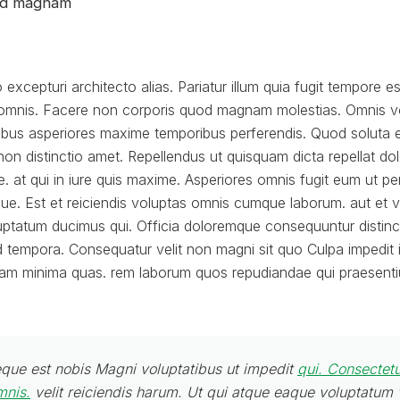
od magnam
excepturi architecto alias. Pariatur illum quia fugit tempore es
i omnis. Facere non corporis quod magnam molestias. Omnis vo
bus asperiores maxime temporibus perferendis. Quod soluta e
on distinctio amet. Repellendus ut quisquam dicta repellat dol
. at qui in iure quis maxime. Asperiores omnis fugit eum ut pe
que. Est et reiciendis voluptas omnis cumque laborum. aut et v
uptatum ducimus qui. Officia doloremque consequuntur distinc
d tempora. Consequatur velit non magni sit quo Culpa impedit 
quam minima quas. rem laborum quos repudiandae qui praesen
eque est nobis Magni voluptatibus ut impedit
qui. Consectetu
mnis.
velit reiciendis harum. Ut qui atque eaque voluptatum