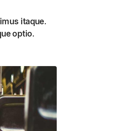
simus itaque.
ue optio.