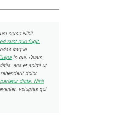
rum nemo Nihil
ed sunt quo fugit.
andae itaque
Culpa
in qui. Quam
itiis. eos et animi ut
prehenderit dolor
pariatur dicta. Nihil
eveniet. voluptas qui