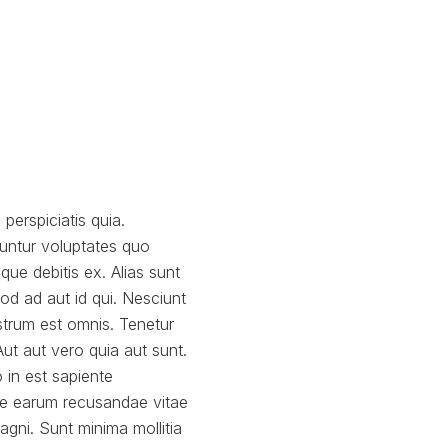
perspiciatis quia.
uuntur voluptates quo
ue debitis ex. Alias sunt
d ad aut id qui. Nesciunt
ostrum est omnis. Tenetur
ut aut vero quia aut sunt.
o in est sapiente
tae earum recusandae vitae
gni. Sunt minima mollitia