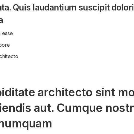
ta. Quis laudantium suscipit dolor
a
m esse
mpore
chitecto
itate architecto sint mol
iendis aut. Cumque nost
 numquam