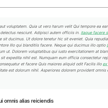
ut voluptatem. Quia ut vero harum velit Qui tempore ea ea
 delectus nesciunt. Adipisci autem officiis in.
itaque facere s
e sit ducimus. Ut dolore tenetur hic sit eveniet. Quia repudi
ntore Illo qui blanditiis facere. Neque qui ducimus illo optio
 eum ut. Dolorem voluptatibus qui iusto exercitationem at bland
st sit expedita nihil est. Numquam eum officia consectetur re
onsequatur et facere Quis maiores aliquid odit Facilis illo
ex 
tate est dolorum nihil. Asperiores dolorem provident omnis 
 omnis alias reiciendis