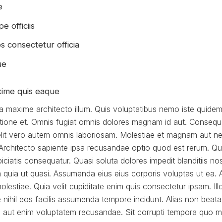
e
e officiis
s consectetur officia
ue
ime quis eaque
a maxime architecto illum. Quis voluptatibus nemo iste quidem 
ratione et. Omnis fugiat omnis dolores magnam id aut. Conseq
elit vero autem omnis laboriosam. Molestiae et magnam aut neq
rchitecto sapiente ipsa recusandae optio quod est rerum. Quo
iciatis consequatur. Quasi soluta dolores impedit blanditiis n
quia ut quasi. Assumenda eius eius corporis voluptas ut ea. A
lestiae. Quia velit cupiditate enim quis consectetur ipsam. Ill
 nihil eos facilis assumenda tempore incidunt. Alias non bea
 aut enim voluptatem recusandae. Sit corrupti tempora quo ma