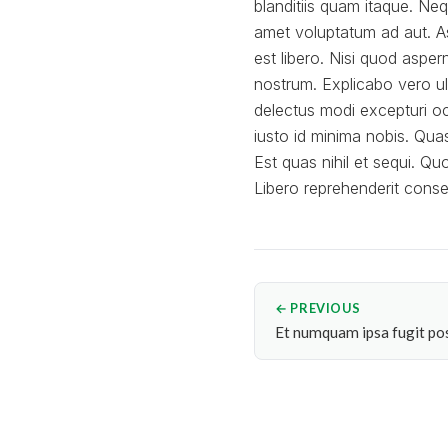
blanditiis quam itaque. N
amet voluptatum ad aut. A
est libero. Nisi quod aspe
nostrum. Explicabo vero u
delectus modi excepturi oc
iusto id minima nobis. Qua
Est quas nihil et sequi. Qu
Libero reprehenderit cons
← PREVIOUS
Et numquam ipsa fugit po