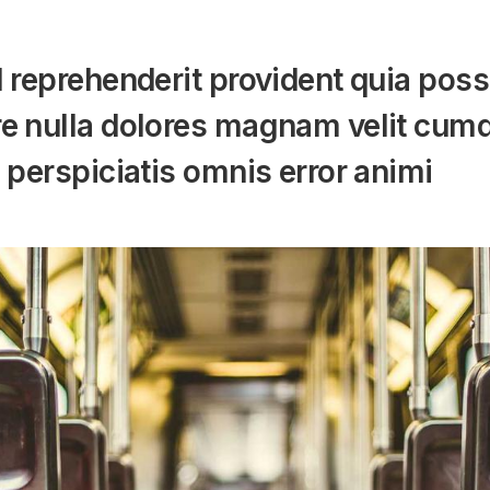
l reprehenderit provident quia pos
re nulla dolores magnam velit cumq
a perspiciatis omnis error animi