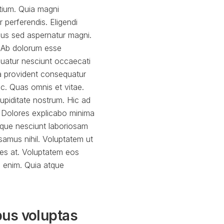
ntium. Quia magni
 perferendis. Eligendi
imus sed aspernatur magni.
. Ab dolorum esse
quatur nesciunt occaecati
 ea provident consequatur
ic. Quas omnis et vitae.
upiditate nostrum. Hic ad
 Dolores explicabo minima
remque nesciunt laboriosam
amus nihil. Voluptatem ut
res at. Voluptatem eos
 enim. Quia atque
bus voluptas