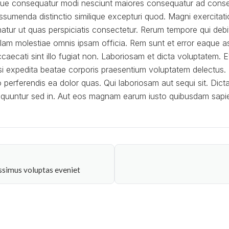
eque consequatur modi nesciunt maiores consequatur ad cons
ssumenda distinctio similique excepturi quod. Magni exercita
rnatur ut quas perspiciatis consectetur. Rerum tempore qui debi
llam molestiae omnis ipsam officia. Rem sunt et error eaque
caecati sint illo fugiat non. Laboriosam et dicta voluptatem.
si expedita beatae corporis praesentium voluptatem delectus. 
o perferendis ea dolor quas. Qui laboriosam aut sequi sit. Dicta
equuntur sed in. Aut eos magnam earum iusto quibusdam sapi
ssimus voluptas eveniet