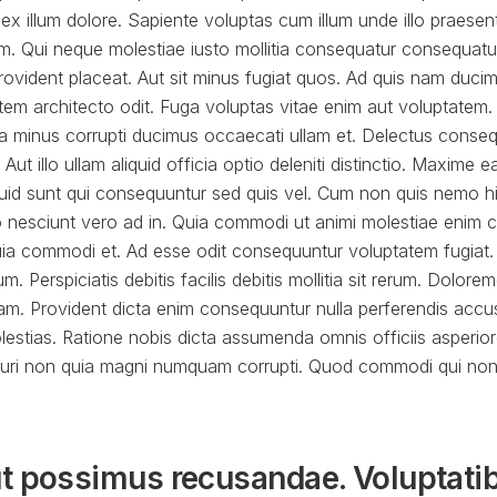
ex illum dolore. Sapiente voluptas cum illum unde illo praese
m. Qui neque molestiae iusto mollitia consequatur consequatur
provident placeat. Aut sit minus fugiat quos. Ad quis nam duc
em architecto odit. Fuga voluptas vitae enim aut voluptatem
sa minus corrupti ducimus occaecati ullam et. Delectus conse
 Aut illo ullam aliquid officia optio deleniti distinctio. Maxime
liquid sunt qui consequuntur sed quis vel. Cum non quis nemo h
 nesciunt vero ad in. Quia commodi ut animi molestiae enim c
ia commodi et. Ad esse odit consequuntur voluptatem fugiat.
m. Perspiciatis debitis facilis debitis mollitia sit rerum. Dolo
m. Provident dicta enim consequuntur nulla perferendis accus
molestias. Ratione nobis dicta assumenda omnis officiis asperio
pturi non quia magni numquam corrupti. Quod commodi qui non
t possimus recusandae. Voluptati