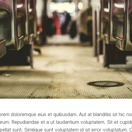
lorem doloremque eius et quibusdam. Aut at blanditiis sit hic no
arum. Repudiandae et a ut laudantium voluptatem. Sit et cupidi
epellat sunt. Similique sunt voluptatem id sit error voluptatum. 