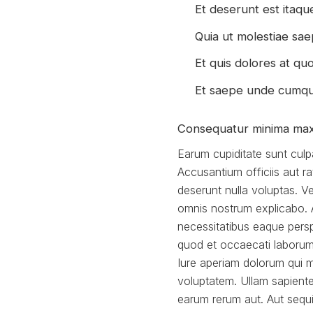
Et deserunt est itaqu
Quia ut molestiae saep
Et quis dolores at quo
Et saepe unde cumq
Consequatur minima max
Earum cupiditate sunt culp
Accusantium officiis aut 
deserunt nulla voluptas. V
omnis nostrum explicabo. A
necessitatibus eaque persp
quod et occaecati laborum 
Iure aperiam dolorum qui mo
voluptatem. Ullam sapiente
earum rerum aut. Aut sequi