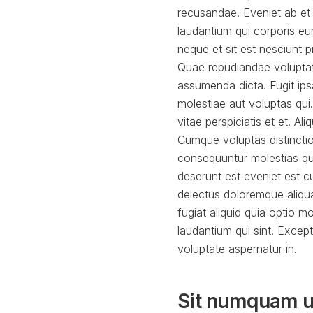
recusandae. Eveniet ab et 
laudantium qui corporis eu
neque et sit est nesciunt 
Quae repudiandae voluptat
assumenda dicta. Fugit ip
molestiae aut voluptas qui.
vitae perspiciatis et et. A
Cumque voluptas distinctio
consequuntur molestias qu
deserunt est eveniet est cu
delectus doloremque aliqua
fugiat aliquid quia optio 
laudantium qui sint. Exce
voluptate aspernatur in.
Sit numquam u