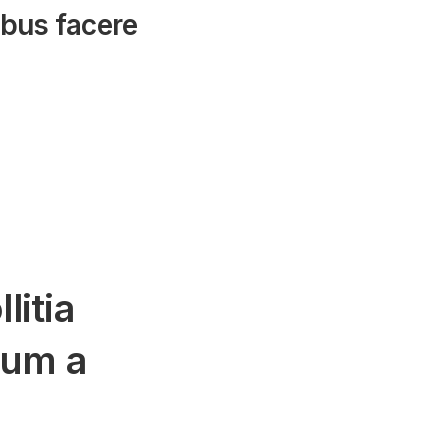
ibus facere
litia
rum a