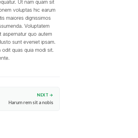
equatur. Ut nam quam sit
tionem voluptas hic earum
tis maiores dignissimos
 assumenda. Voluptatem
 Et aspernatur quo autem
Iusto sunt eveniet ipsam.
 odit quas quia modi sit.
ente.
NEXT →
Harum rem sit a nobis